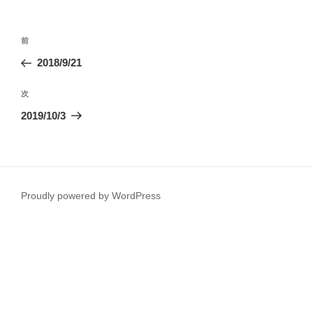
投
前
前
稿
の
2018/9/21
ナ
投
ビ
稿
次
次
ゲ
の
2019/10/3
投
ー
稿
シ
ョ
ン
Proudly powered by WordPress