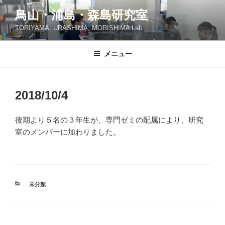
コ
鳥山・浦島・森島研究室
ン
TORIYAMA, URASHIMA, MORISHIMA Lab.
テ
ン
ツ
メニュー
へ
ス
キ
2018/10/4
ッ
プ
後期より５名の３年生が、専門ゼミの配属により、研究
室のメンバーに加わりました。
カ
未分類
テ
ゴ
リ
ー