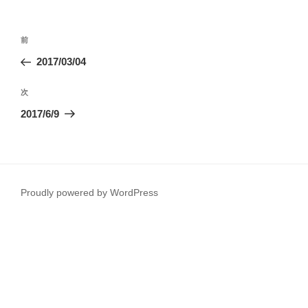
投
前
前
稿
の
2017/03/04
ナ
投
ビ
稿
次
次
ゲ
の
2017/6/9
投
ー
稿
シ
ョ
ン
Proudly powered by WordPress