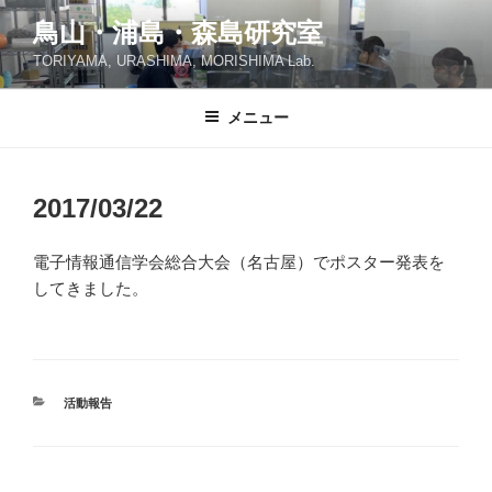
コ
鳥山・浦島・森島研究室
ン
TORIYAMA, URASHIMA, MORISHIMA Lab.
テ
ン
ツ
メニュー
へ
ス
キ
2017/03/22
ッ
プ
電子情報通信学会総合大会（名古屋）でポスター発表を
してきました。
カ
活動報告
テ
ゴ
リ
ー